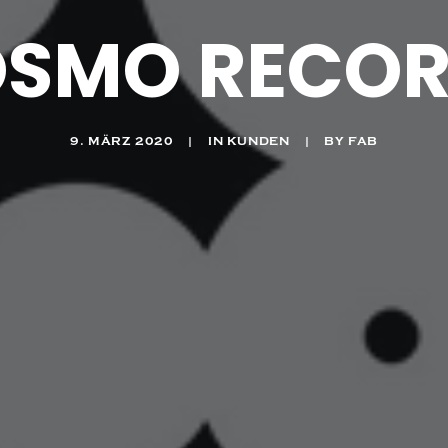
SMO RECO
9. MÄRZ 2020
|
IN
KUNDEN
|
BY
FAB