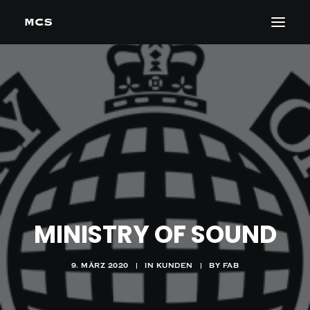
MINISTRY OF SOUND
9. MÄRZ 2020
|
IN
KUNDEN
|
BY
FAB