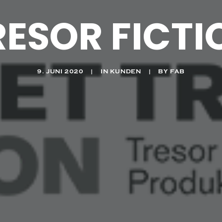
RESOR FICTI
9. JUNI 2020
|
IN
KUNDEN
|
BY
FAB