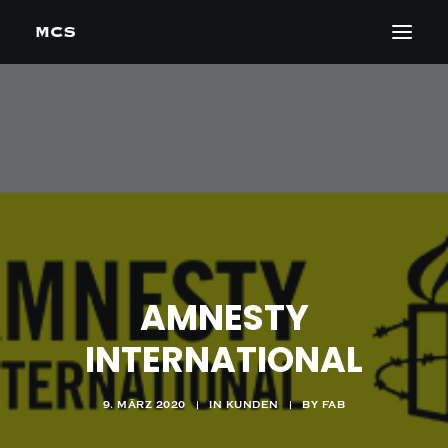
AMNESTY
INTERNATIONAL
9. MÄRZ 2020
|
IN
KUNDEN
|
BY
FAB