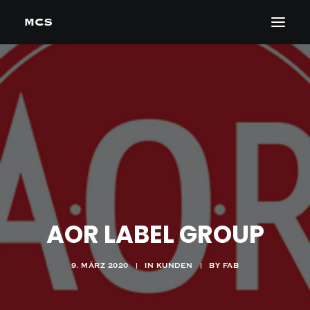
AOR LABEL GROUP
9. MÄRZ 2020
|
IN
KUNDEN
|
BY
FAB