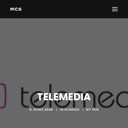
TELEMEDIA
9. MÄRZ 2020
|
IN
KUNDEN
|
BY
FAB