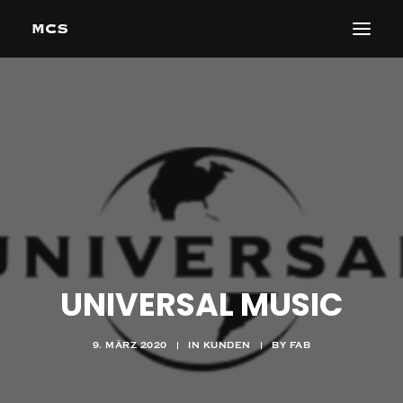
UNIVERSAL MUSIC
9. MÄRZ 2020
|
IN
KUNDEN
|
BY
FAB